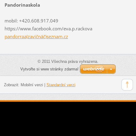
Pandorinaskola
mobil: +420.608.917.049
https://www.facebook.com/eva.p.rackova
pandorraa(zavičnáč)seznam.cz
© 2011 Všechna práva vyhrazena.
Vytvořte si www stránky zdarma!
Zobrazit:
Mobilní verzi
|
Standardní verzi