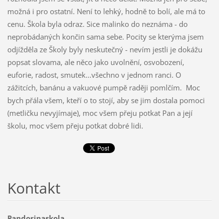
možná i pro ostatní. Není to lehký, hodně to bolí, ale má to
cenu. Škola byla odraz. Sice malinko do neznáma - do
neprobádaných končin sama sebe. Pocity se kterýma jsem
odjížděla ze Školy byly neskutečný - nevím jestli je dokážu
popsat slovama, ale něco jako uvolnění, osvobození,
euforie, radost, smutek...všechno v jednom ranci. O
zážitcích, banánu a vakuové pumpě raději pomlčím. Moc
bych přála všem, kteří o to stojí, aby se jim dostala pomoci
(metličku nevyjímaje), moc všem přeju potkat Pan a její
školu, moc všem přeju potkat dobré lidi.
Kontakt
Pandorinaskola