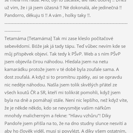
už vím, že i já jsem úžasná !! Né dokonalá, ale jedinečná !!
Pandorro, děkuju ti !! A vám , holky taky !!.
-----------------------------------------------------------------------------------
-----------
Tetamáma [Tetamáma] Tak mi zase kleslo počítačové
sebevědomí. Bóže jak já tady tápu. Teď vůbec nevím kde se
můj příspěvek objeví. Tak tedy k PŠvP. Web a s ním PŠvP
jsem objevila čirou náhodou. Hledala jsem na netu
kamarádku protože jsem v té době byla zoufale sama. A
dost zoufalá. A když si to promítnu zpátky, asi se opravdu
nic neděje náhodou. Našla jsem tolik skvělých přátel ze
všech koutů ČR a SR, kteří mi tolikrát pomohli, když jsem
byla na dně a pomáhají stále. Není nic lepšího, než když víte,
že je někde někdo, kdo se nevysměje vašim nářkům
mnohdy malicherným a řekne: "Hlavu vzhůru"! Díky
Pandoře jsem přišla na to, že na dno studny slunce nesvítí a
aby ho člověk viděl, musí si povylézt. A díky všem ostatním,