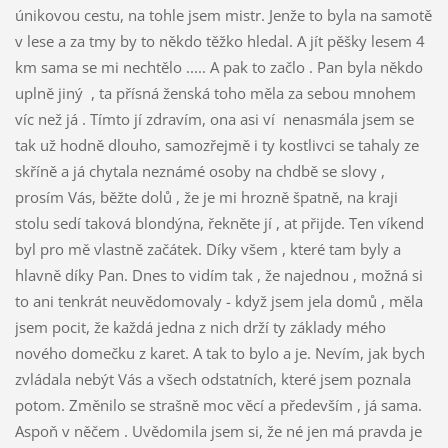
únikovou cestu, na tohle jsem mistr. Jenže to byla na samotě
v lese a za tmy by to někdo těžko hledal. A jít pěšky lesem 4
km sama se mi nechtělo ..... A pak to začlo . Pan byla někdo
uplně jiný , ta přísná ženská toho měla za sebou mnohem
víc než já . Tímto jí zdravím, ona asi ví nenasmála jsem se
tak už hodně dlouho, samozřejmě i ty kostlivci se tahaly ze
skříně a já chytala neznámé osoby na chdbě se slovy ,
prosím Vás, běžte dolů , že je mi hrozně špatně, na kraji
stolu sedí taková blondýna, řekněte jí , at přijde. Ten víkend
byl pro mě vlastně začátek. Díky všem , které tam byly a
hlavně díky Pan. Dnes to vidím tak , že najednou , možná si
to ani tenkrát neuvědomovaly - když jsem jela domů , měla
jsem pocit, že každá jedna z nich drží ty základy mého
nového domečku z karet. A tak to bylo a je. Nevím, jak bych
zvládala nebýt Vás a všech odstatních, které jsem poznala
potom. Změnilo se strašně moc věcí a především , já sama.
Aspoň v něčem . Uvědomila jsem si, že né jen má pravda je