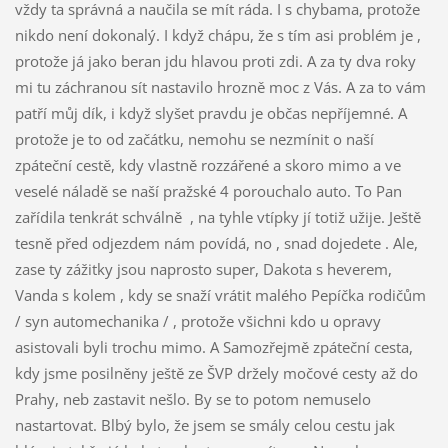
vždy ta správná a naučila se mít ráda. I s chybama, protože
nikdo není dokonalý. I když chápu, že s tím asi problém je ,
protože já jako beran jdu hlavou proti zdi. A za ty dva roky
mi tu záchranou sít nastavilo hrozně moc z Vás. A za to vám
patří můj dík, i když slyšet pravdu je občas nepříjemné. A
protože je to od začátku, nemohu se nezmínit o naší
zpáteční cestě, kdy vlastně rozzářené a skoro mimo a ve
veselé náladě se naší pražské 4 porouchalo auto. To Pan
zařídila tenkrát schválně , na tyhle vtípky jí totiž užije. Ještě
tesně před odjezdem nám povídá, no , snad dojedete . Ale,
zase ty zážitky jsou naprosto super, Dakota s heverem,
Vanda s kolem , kdy se snaží vrátit malého Pepíčka rodičům
/ syn automechanika / , protože všichni kdo u opravy
asistovali byli trochu mimo. A Samozřejmě zpáteční cesta,
kdy jsme posilněny ještě ze ŠVP držely močové cesty až do
Prahy, neb zastavit nešlo. By se to potom nemuselo
nastartovat. Blbý bylo, že jsem se smály celou cestu jak