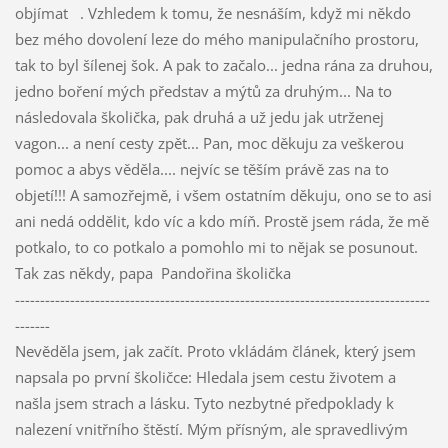
objímat . Vzhledem k tomu, že nesnáším, když mi někdo
bez mého dovolení leze do mého manipulačního prostoru,
tak to byl šílenej šok. A pak to začalo... jedna rána za druhou,
jedno boření mých představ a mýtů za druhým... Na to
následovala školička, pak druhá a už jedu jak utrženej
vagon... a není cesty zpět... Pan, moc děkuju za veškerou
pomoc a abys věděla.... nejvíc se těším právě zas na to
objetí!!! A samozřejmě, i všem ostatním děkuju, ono se to asi
ani nedá oddělit, kdo víc a kdo míň. Prostě jsem ráda, že mě
potkalo, to co potkalo a pomohlo mi to nějak se posunout.
Tak zas někdy, papa Pandořina školička
-----------------------------------------------------------------------------------
-------
Nevěděla jsem, jak začít. Proto vkládám článek, který jsem
napsala po první školičce: Hledala jsem cestu životem a
našla jsem strach a lásku. Tyto nezbytné předpoklady k
nalezení vnitřního štěstí. Mým přísným, ale spravedlivým