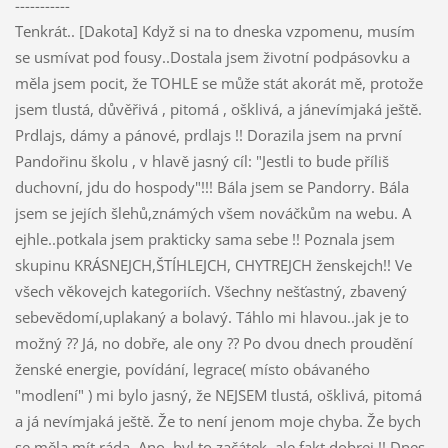
-----------
Tenkrát.. [Dakota] Když si na to dneska vzpomenu, musím
se usmívat pod fousy..Dostala jsem životní podpásovku a
měla jsem pocit, že TOHLE se může stát akorát mě, protože
jsem tlustá, důvěřivá , pitomá , ošklivá, a jánevímjaká ještě.
Prdlajs, dámy a pánové, prdlajs !! Dorazila jsem na první
Pandořinu školu , v hlavě jasný cíl: "Jestli to bude příliš
duchovní, jdu do hospody"!!! Bála jsem se Pandorry. Bála
jsem se jejích šlehů,známých všem nováčkům na webu. A
ejhle..potkala jsem prakticky sama sebe !! Poznala jsem
skupinu KRÁSNEJCH,ŠTÍHLEJCH, CHYTREJCH ženskejch!! Ve
všech věkovejch kategoriích. Všechny nešťastný, zbavený
sebevědomí,uplakaný a bolavý. Táhlo mi hlavou..jak je to
možný ?? Já, no dobře, ale ony ?? Po dvou dnech proudění
ženské energie, povídání, legrace( místo obávaného
"modlení" ) mi bylo jasný, že NEJSEM tlustá, ošklivá, pitomá
a já nevímjaká ještě. Že to není jenom moje chyba. Že bych
se měla mít ráda. Ano, byl to začátek, ale fakt dobrej !! Dnes