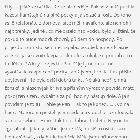
Ffly , a ještě se tvářila , že se nic neděje. Pak se v autě pustila
kazeta Ramštajnů na plné pecky a já se začla rosit. Do toho
asi 8 telefonátů z domova, sice měli navařeno, ale nemohli
najít trenky. Jediné , co mě drželo nad vodou bylo ujištění, že
pokud to bude moc duchovní, půjdem do hospody. Po
příjezdu na místo jsem nechápala....všude klidné a krásné
ženské, já se uvnitř klepala jak ratlík a říkala si, proboha, co
tu dělám ? A kdy se zjeví ta Pan ?? Její jméno ve mě
vyvolávalo rozpolcené pocity , aniž jsem jí znala. Pak přišlo
ubytování . To byla další dobrá tafka. Nějaká nepříjemná
ženská, s hlasem jak břitva a přísným výrazem povídá, máte
pokoj ten a ten , vybalit a za půl hodiny nástup dole. A já si
povídám je to tu . Tohle je Pan . Tak to je konec ....... vojna
hadr. Nahoře na posteli jsem seděla a v duchu rozmlouvala
sama se sebou . Hmm, tak to je dobrý , tohleto. Nejsou to
agorafobici jako ty, vůbec je neznáš, musíš to ustát. Jsem
teda zvědavá , kdy bude budíček. Měla jsem připravenou