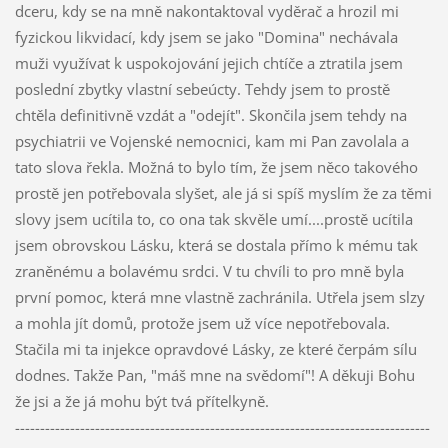
dceru, kdy se na mně nakontaktoval vyděrač a hrozil mi
fyzickou likvidací, kdy jsem se jako "Domina" nechávala
muži využívat k uspokojování jejich chtíče a ztratila jsem
poslední zbytky vlastní sebeúcty. Tehdy jsem to prostě
chtěla definitivně vzdát a "odejít". Skončila jsem tehdy na
psychiatrii ve Vojenské nemocnici, kam mi Pan zavolala a
tato slova řekla. Možná to bylo tím, že jsem něco takového
prostě jen potřebovala slyšet, ale já si spíš myslím že za těmi
slovy jsem ucítila to, co ona tak skvěle umí....prostě ucítila
jsem obrovskou Lásku, která se dostala přímo k mému tak
zraněnému a bolavému srdci. V tu chvíli to pro mně byla
první pomoc, která mne vlastně zachránila. Utřela jsem slzy
a mohla jít domů, protože jsem už více nepotřebovala.
Stačila mi ta injekce opravdové Lásky, ze které čerpám sílu
dodnes. Takže Pan, "máš mne na svědomí"! A děkuji Bohu
že jsi a že já mohu být tvá přítelkyně.
-----------------------------------------------------------------------------------