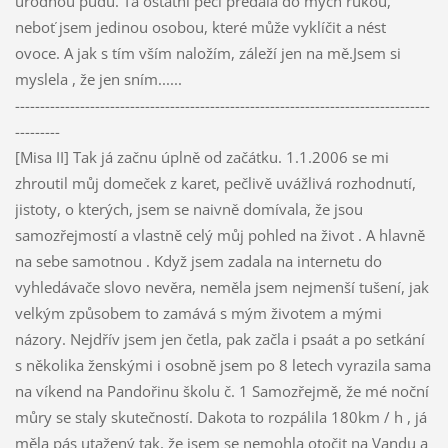
úrodnou půdu. Ta ostatní péči předala do mých rukou,
neboť jsem jedinou osobou, které může vyklíčit a nést
ovoce. A jak s tím vším naložím, záleží jen na mě.Jsem si
myslela , že jen sním......
-----------------------------------------------------------------------------------
---------
[Misa II] Tak já začnu úplně od začátku. 1.1.2006 se mi
zhroutil můj domeček z karet, pečlivě uvážlivá rozhodnutí,
jistoty, o kterých, jsem se naivně domívala, že jsou
samozřejmostí a vlastně celý můj pohled na život . A hlavně
na sebe samotnou . Když jsem zadala na internetu do
vyhledávače slovo nevěra, neměla jsem nejmenší tušení, jak
velkým způsobem to zamává s mým životem a mými
názory. Nejdřív jsem jen četla, pak začla i psaát a po setkání
s několika ženskými i osobně jsem po 8 letech vyrazila sama
na víkend na Pandořinu školu č. 1 Samozřejmě, že mé noční
můry se staly skutečností. Dakota to rozpálila 180km / h , já
měla pás utažený tak, že jsem se nemohla otočit na Vandu a