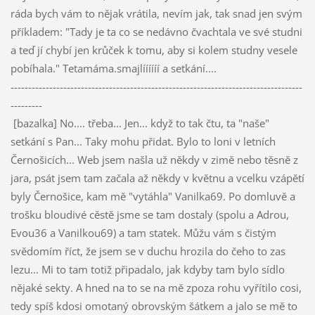
ráda bych vám to nějak vrátila, nevím jak, tak snad jen svým
příkladem: "Tady je ta co se nedávno čvachtala ve své studni
a teď jí chybí jen krůček k tomu, aby si kolem studny vesele
pobíhala." Tetamáma.smajlíííííí a setkání....
-----------------------------------------------------------------------------------
---------
[bazalka] No.... třeba... Jen... když to tak čtu, ta "naše"
setkání s Pan... Taky mohu přidat. Bylo to loni v letních
Černošicích... Web jsem našla už někdy v zimě nebo těsně z
jara, psát jsem tam začala až někdy v květnu a vcelku vzápětí
byly Černošice, kam mě "vytáhla" Vanilka69. Po domluvě a
trošku bloudivé cěstě jsme se tam dostaly (spolu a Adrou,
Evou36 a Vanilkou69) a tam statek. Můžu vám s čistým
svědomím říct, že jsem se v duchu hrozila do čeho to zas
lezu... Mi to tam totiž připadalo, jak kdyby tam bylo sídlo
nějaké sekty. A hned na to se na mě zpoza rohu vyřítilo cosi,
tedy spíš kdosi omotaný obrovským šátkem a jalo se mě to