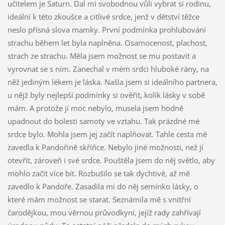
učitelem je Saturn. Dal mi svobodnou vůli vybrat si rodinu,
ideální k této zkoušce a citlivé srdce, jenž v dětství těžce
neslo přísná slova mamky. První podmínka prohlubování
strachu během let byla naplněna. Osamocenost, plachost,
strach ze strachu. Měla jsem možnost se mu postavit a
vyrovnat se s ním. Zanechal v mém srdci hluboké rány, na
něž jediným lékem je láska. Našla jsem si ideálního partnera,
u nějž byly nejlepší podmínky si ověřit, kolik lásky v sobě
mám. A protože jí moc nebylo, musela jsem hodně
upadnout do bolesti samoty ve vztahu. Tak prázdné mé
srdce bylo. Mohla jsem jej začít naplňovat. Tahle cesta mě
zavedla k Pandořině skříňce. Nebylo jiné možnosti, než jí
otevřít, zároveň i své srdce. Pouštěla jsem do něj světlo, aby
mohlo začít více bít. Rozbušilo se tak dychtivě, až mě
zavedlo k Pandoře. Zasadila mi do něj semínko lásky, o
které mám možnost se starat. Seznámila mě s vnitřní
čarodějkou, mou věrnou průvodkyní, jejíž rady zahřívají