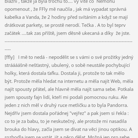
blázni , takže já byla trochu to.... vy víte co Nemohu
opomenout , že FFly mě naučila , jak má vypadat správná
kabelka a Vanda, že 2 hodiny před svítáním a když se mají
drátkovat parkety, se prostě nerodí. Tečka . A to byl teprv
začátek ....tak zas příště, jsem děsně ukecaná a díky že jste.
-----------------------------------------------------------------------------------
----
[ffly] I mě to nedá - nepodělit se s vámi o své prožitky jedný
stráááášně nešťastný, ubulený, o sobě neustále pochybující
holky, která dostala ťafku. Dostala ji, protože to tak mělo
být. Protože měla hledat na internetu a měla najít Web, měla
najít spousty přátel, ale hlavně měla najít sama sebe. Potkala
jsem spousty fajn lidí, kteří mi podali pomocnou ruku. Ale
jeden z nich měl v druhý ruce metličku a to byla Pandorra.
Nejdřív jsem dostala pořádnej "vejřez" a pak jsem si řekla :
co to je za babu, to je neskutečný, ale protože mi nasadila
brouka do hlavy, začla jsem se dívat na věci jinou optikou. A
rozhodla jsem se vstát, jít a něco dělat. Možná jen pro sebe,